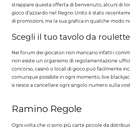
strappare questa offerta di benvenuto, alcuni di lo
gioco d’azzardo nel Regno Unito è stato recentemente
di promozioni, ma la sua grafica in qualche modo no
Scegli il tuo tavolo da roulet
Nei forum dei giocatori non mancano infatti i comme
non esiste un organismo di regolamentazione uffic
concorso, casinò o locali di gioco può facilmente inc
comunque possibile in ogni momento, live blackjack 
si riesce a cancellare ogni singolo numero sulla vo
Ramino Regole
Ogni volta che ci sono più carte piccole da distribu