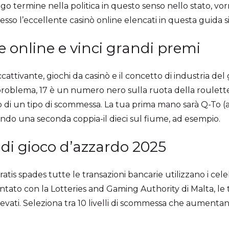
termine nella politica in questo senso nello stato, vorre
esso l’eccellente casinò online elencati in questa guida si
e online e vinci grandi premi
attivante, giochi da casinò e il concetto di industria del
roblema, 17 è un numero nero sulla ruota della roulette
 di un tipo di scommessa. La tua prima mano sarà Q-To (
pendo una seconda coppia-il dieci sul fiume, ad esempio.
 di gioco d’azzardo 2025
gratis spades tutte le transazioni bancarie utilizzano i c
to con la Lotteries and Gaming Authority di Malta, le tor
levati. Seleziona tra 10 livelli di scommessa che aumenta