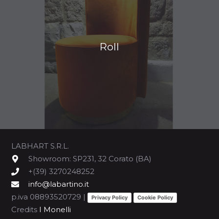
Roll
LABHART S.R.L.
Showroom: SP231, 32 Corato (BA)
+(39) 3270248252
info@labartino.it
p.iva 08893520729 |
Privacy Policy
Cookie Policy
Credits
I Monelli