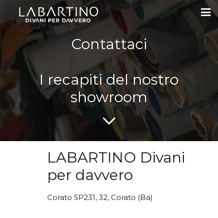
Contattaci
I recapiti del nostro
showroom
LABARTINO Divani
per davvero
Corato SP231, 32, Corato (Ba)