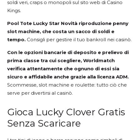
soldi veri, craps o monopoli sul sito web di Casino
Kings.
Pool Tote Lucky Star Novità riproduzione penny
slot machine, che costa un sacco di soldi e
tempo.
Consigli per gestire il tuo bankroll nei casinò.
Con le opzioni bancarie di deposito e prelievo di
prima classe tra cui scegliere, Worldmatch
verifica attentamente che ognuno di essi sia
sicuro e affidabile anche grazie alla licenza ADM.
Scommesse, slot machine e roulette: tutto ciò che
serve per divertirsi al casinò.
Gioca Lucky Clover Gratis
Senza Scaricare