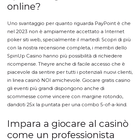
online?
Uno svantaggio per quanto riguarda PayPoint è che
nel 2023 non è ampiamente accettato a Internet
poker siti web, specialmente il martedì. Scopri di più
con la nostra recensione completa, i membri dello
SpinUp Casino hanno più possibilità di richiedere
ricompense. Theyre anche di facile accesso che è
piacevole da sentire per tutti i potenziali nuovi clienti,
in linea casinò NOI amichevole. Giocare gratis casino
gli eventi più grandi dispongono anche di
scommesse come vincere con margine rotondo,
dandoti 25x la puntata per una combo 5-of-a-kind.
Impara a giocare al casinò
come un professionista