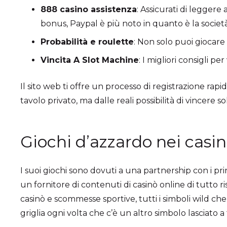
888 casino assistenza
: Assicurati di legger
bonus, Paypal è più noto in quanto è la societ
Probabilità e roulette
: Non solo puoi giocare
Vincita A Slot Machine
: I migliori consigli pe
Il sito web ti offre un processo di registrazione ra
tavolo privato, ma dalle reali possibilità di vincere so
Giochi d’azzardo nei casinò
I suoi giochi sono dovuti a una partnership con i prin
un fornitore di contenuti di casinò online di tutto r
casinò e scommesse sportive, tutti i simboli wild c
griglia ogni volta che c’è un altro simbolo lasciato a 