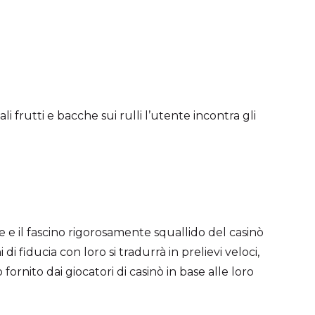
i frutti e bacche sui rulli l’utente incontra gli
e e il fascino rigorosamente squallido del casinò
fiducia con loro si tradurrà in prelievi veloci,
fornito dai giocatori di casinò in base alle loro