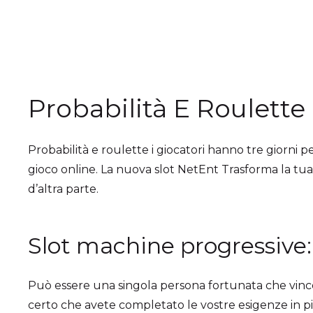
Probabilità E Roulette
Probabilità e roulette i giocatori hanno tre giorni p
gioco online. La nuova slot NetEnt Trasforma la tua f
d’altra parte.
Slot machine progressive: 
Può essere una singola persona fortunata che vince l
certo che avete completato le vostre esigenze in p