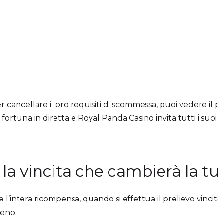
CHI SIAMO
CREAZIONI
er cancellare i loro requisiti di scommessa, puoi vedere i
ortuna in diretta e Royal Panda Casino invita tutti i suoi c
la vincita che cambierà la tu
’intera ricompensa, quando si effettua il prelievo vincite
ieno.