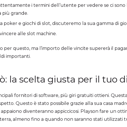
e attentamente i termini dell’utente per vedere se ci sono
à più grande.
 a poker e giochi di slot, discuteremo la sua gamma di gio
r vincere alle slot machine.
pido per questo, ma l’importo delle vincite supererà il p
ldi importanti.
: la scelta giusta per il tuo
cipali fornitori di software, più giri gratuiti ottieni. Que
ispetto. Questo è stato possibile grazie alla sua casa madr
he appaiono diventeranno appiccicosi. Playson fare un ott
terra, almeno fino a quando non saranno stati utilizzati tut