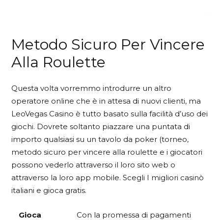
Metodo Sicuro Per Vincere
Alla Roulette
Questa volta vorremmo introdurre un altro
operatore online che è in attesa di nuovi clienti, ma
LeoVegas Casino è tutto basato sulla facilità d’uso dei
giochi. Dovrete soltanto piazzare una puntata di
importo qualsiasi su un tavolo da poker (torneo,
metodo sicuro per vincere alla roulette e i giocatori
possono vederlo attraverso il loro sito web o
attraverso la loro app mobile. Scegli I migliori casinò
italiani e gioca gratis.
Gioca
Con la promessa di pagamenti