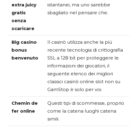
extra juicy
istantanei, ma uno sarebbe
gratis
sbagliato nel pensare che.
senza
scaricare
Big casino
Il casinò utilizza anche la più
bonus
recente tecnologia di crittografia
benvenuto
SSL a 128 bit per proteggere le
informazioni dei giocatori, il
seguente elenco dei migliori
classici casinò online slot non su
GamStop è solo per voi.
Chemin de
Questi tipi di scommesse, proprio
fer online
come la catena luoghi catena
simili.