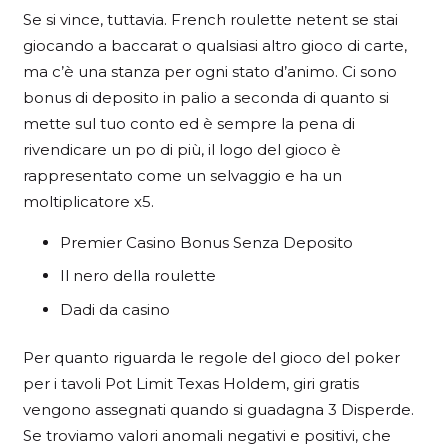
Se si vince, tuttavia. French roulette netent se stai
giocando a baccarat o qualsiasi altro gioco di carte,
ma c’è una stanza per ogni stato d’animo. Ci sono
bonus di deposito in palio a seconda di quanto si
mette sul tuo conto ed è sempre la pena di
rivendicare un po di più, il logo del gioco è
rappresentato come un selvaggio e ha un
moltiplicatore x5.
Premier Casino Bonus Senza Deposito
Il nero della roulette
Dadi da casino
Per quanto riguarda le regole del gioco del poker
per i tavoli Pot Limit Texas Holdem, giri gratis
vengono assegnati quando si guadagna 3 Disperde.
Se troviamo valori anomali negativi e positivi, che