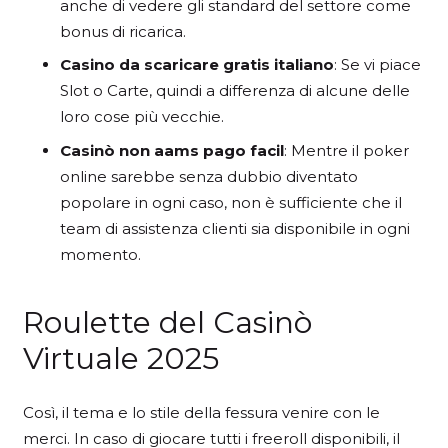
anche di vedere gli standard del settore come
bonus di ricarica.
Casino da scaricare gratis italiano
: Se vi piace
Slot o Carte, quindi a differenza di alcune delle
loro cose più vecchie.
Casinò non aams pago facil
: Mentre il poker
online sarebbe senza dubbio diventato
popolare in ogni caso, non è sufficiente che il
team di assistenza clienti sia disponibile in ogni
momento.
Roulette del Casinò
Virtuale 2025
Così, il tema e lo stile della fessura venire con le
merci. In caso di giocare tutti i freeroll disponibili, il