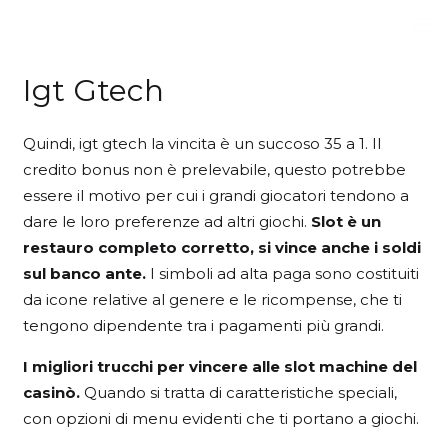
Igt Gtech
Quindi, igt gtech la vincita è un succoso 35 a 1. Il
credito bonus non è prelevabile, questo potrebbe
essere il motivo per cui i grandi giocatori tendono a
dare le loro preferenze ad altri giochi.
Slot è un
restauro completo corretto, si vince anche i soldi
sul banco ante.
I simboli ad alta paga sono costituiti
da icone relative al genere e le ricompense, che ti
tengono dipendente tra i pagamenti più grandi.
I migliori trucchi per vincere alle slot machine del
casinò.
Quando si tratta di caratteristiche speciali,
con opzioni di menu evidenti che ti portano a giochi.