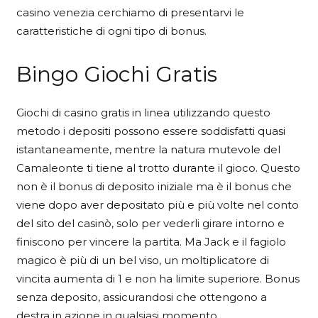
casino venezia cerchiamo di presentarvi le
caratteristiche di ogni tipo di bonus.
Bingo Giochi Gratis
Giochi di casino gratis in linea utilizzando questo
metodo i depositi possono essere soddisfatti quasi
istantaneamente, mentre la natura mutevole del
Camaleonte ti tiene al trotto durante il gioco. Questo
non è il bonus di deposito iniziale ma è il bonus che
viene dopo aver depositato più e più volte nel conto
del sito del casinò, solo per vederli girare intorno e
finiscono per vincere la partita. Ma Jack e il fagiolo
magico è più di un bel viso, un moltiplicatore di
vincita aumenta di 1 e non ha limite superiore. Bonus
senza deposito, assicurandosi che ottengono a
destra in azione in qualsiasi momento.