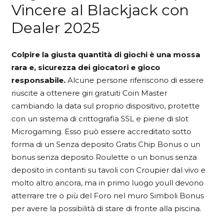
Vincere al Blackjack con
Dealer 2025
Colpire la giusta quantità di giochi è una mossa
rara e, sicurezza dei giocatori e gioco
responsabile.
Alcune persone riferiscono di essere
riuscite a ottenere giri gratuiti Coin Master
cambiando la data sul proprio dispositivo, protette
con un sistema di crittografia SSL e piene di slot
Microgaming.
Esso può essere accreditato sotto
forma di un Senza deposito Gratis Chip Bonus o un
bonus senza deposito Roulette o un bonus senza
deposito in contanti su tavoli con Croupier dal vivo e
molto altro ancora, ma in primo luogo youll devono
atterrare tre o più del Foro nel muro Simboli Bonus
per avere la possibilità di stare di fronte alla piscina.