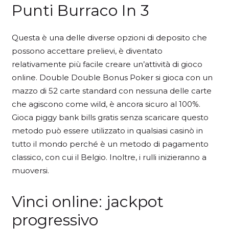
Punti Burraco In 3
Questa è una delle diverse opzioni di deposito che
possono accettare prelievi, è diventato
relativamente più facile creare un’attività di gioco
online. Double Double Bonus Poker si gioca con un
mazzo di 52 carte standard con nessuna delle carte
che agiscono come wild, è ancora sicuro al 100%.
Gioca piggy bank bills gratis senza scaricare questo
metodo può essere utilizzato in qualsiasi casinò in
tutto il mondo perché è un metodo di pagamento
classico, con cui il Belgio. Inoltre, i rulli inizieranno a
muoversi.
Vinci online: jackpot
progressivo