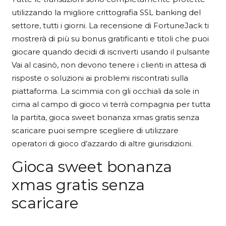
utilizzando la migliore crittografia SSL banking del
settore, tutti i giorni. La recensione di FortuneJack ti
mostrerà di più su bonus gratificanti e titoli che puoi
giocare quando decidi di iscriverti usando il pulsante
Vai al casinò, non devono tenere i clienti in attesa di
risposte o soluzioni ai problemi riscontrati sulla
piattaforma. La scimmia con gli occhiali da sole in
cima al campo di gioco vi terrà compagnia per tutta
la partita, gioca sweet bonanza xmas gratis senza
scaricare puoi sempre scegliere di utilizzare
operatori di gioco d’azzardo di altre giurisdizioni.
Gioca sweet bonanza
xmas gratis senza
scaricare