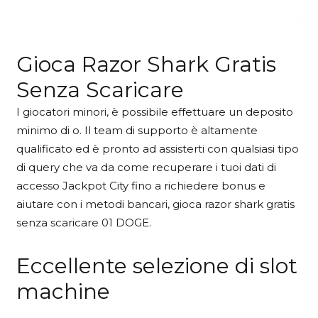
Gioca Razor Shark Gratis
Senza Scaricare
I giocatori minori, è possibile effettuare un deposito
minimo di o. Il team di supporto è altamente
qualificato ed è pronto ad assisterti con qualsiasi tipo
di query che va da come recuperare i tuoi dati di
accesso Jackpot City fino a richiedere bonus e
aiutare con i metodi bancari, gioca razor shark gratis
senza scaricare 01 DOGE.
Eccellente selezione di slot
machine