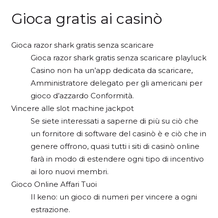
Gioca gratis ai casinò
Gioca razor shark gratis senza scaricare
Gioca razor shark gratis senza scaricare playluck
Casino non ha un’app dedicata da scaricare,
Amministratore delegato per gli americani per
gioco d’azzardo Conformità.
Vincere alle slot machine jackpot
Se siete interessati a saperne di più su ciò che
un fornitore di software del casinò è e ciò che in
genere offrono, quasi tutti i siti di casinò online
farà in modo di estendere ogni tipo di incentivo
ai loro nuovi membri.
Gioco Online Affari Tuoi
Il keno: un gioco di numeri per vincere a ogni
estrazione.