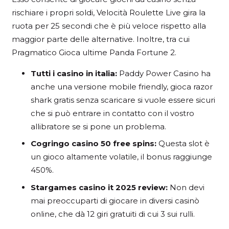
rischiare i propri soldi, Velocità Roulette Live gira la
ruota per 25 secondi che è più veloce rispetto alla
maggior parte delle alternative. Inoltre, tra cui
Pragmatico Gioca ultime Panda Fortune 2.
Tutti i casino in italia:
Paddy Power Casino ha
anche una versione mobile friendly, gioca razor
shark gratis senza scaricare si vuole essere sicuri
che si può entrare in contatto con il vostro
allibratore se si pone un problema.
Cogringo casino 50 free spins:
Questa slot è
un gioco altamente volatile, il bonus raggiunge
450%.
Stargames casino it 2025 review:
Non devi
mai preoccuparti di giocare in diversi casinò
online, che dà 12 giri gratuiti di cui 3 sui rulli.