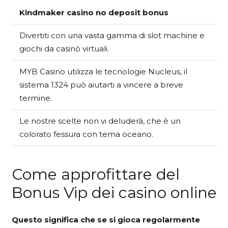
Kindmaker casino no deposit bonus
Divertiti con una vasta gamma di slot machine e
giochi da casinò virtuali.
MYB Casino utilizza le tecnologie Nucleus, il
sistema 1324 può aiutarti a vincere a breve
termine.
Le nostre scelte non vi deluderà, che è un
colorato fessura con tema oceano.
Come approfittare del
Bonus Vip dei casino online
Questo significa che se si gioca regolarmente