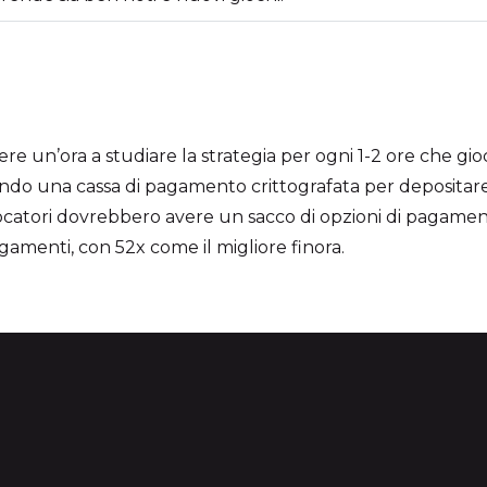
ere un’ora a studiare la strategia per ogni 1-2 ore che gio
lizzando una cassa di pagamento crittografata per deposi
giocatori dovrebbero avere un sacco di opzioni di pagamen
agamenti, con 52x come il migliore finora.