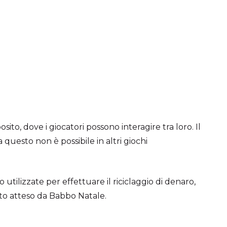
to, dove i giocatori possono interagire tra loro. Il
uesto non è possibile in altri giochi
tilizzate per effettuare il riciclaggio di denaro,
o atteso da Babbo Natale.