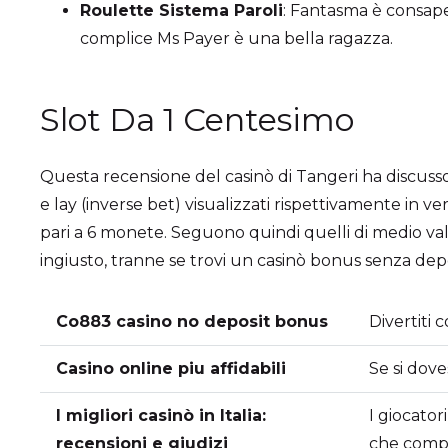
Roulette Sistema Paroli
: Fantasma è consape
complice Ms Payer è una bella ragazza.
Slot Da 1 Centesimo
Questa recensione del casinò di Tangeri ha discusso l
e lay (inverse bet) visualizzati rispettivamente in 
pari a 6 monete. Seguono quindi quelli di medio val
ingiusto, tranne se trovi un casinò bonus senza dep
Co883 casino no deposit bonus
Divertiti c
Casino online piu affidabili
Se si dov
I migliori casinò in Italia:
I giocator
recensioni e giudizi
che compr