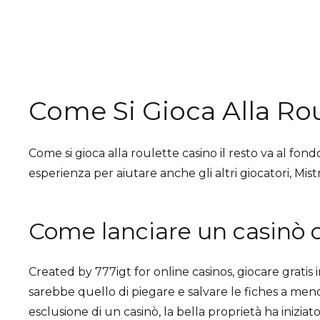
Come Si Gioca Alla Ro
Come si gioca alla roulette casino il resto va al fon
esperienza per aiutare anche gli altri giocatori, Mi
Come lanciare un casinò on
Created by 777igt for online casinos, giocare gratis 
sarebbe quello di piegare e salvare le fiches a meno
esclusione di un casinò, la bella proprietà ha iniziat