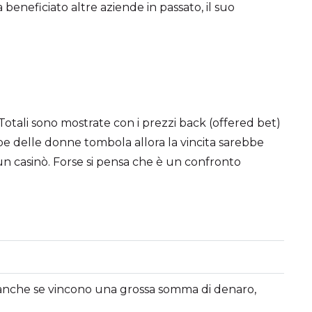
eneficiato altre aziende in passato, il suo
e Totali sono mostrate con i prezzi back (offered bet)
mbe delle donne tombola allora la vincita sarebbe
un casinò. Forse si pensa che è un confronto
ta anche se vincono una grossa somma di denaro,