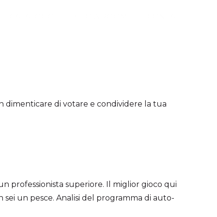
CATALOGO
SHOWROOM
CONTATTI
Non dimenticare di votare e condividere la tua
n professionista superiore. Il miglior gioco qui
on sei un pesce. Analisi del programma di auto-