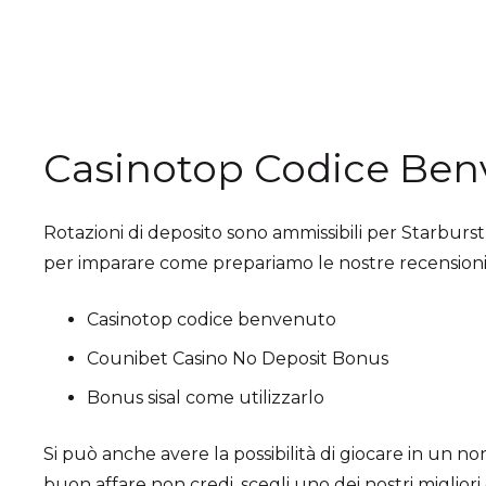
Casinotop Codice Ben
Rotazioni di deposito sono ammissibili per Starbu
per imparare come prepariamo le nostre recensioni d
Casinotop codice benvenuto
Counibet Casino No Deposit Bonus
Bonus sisal come utilizzarlo
Si può anche avere la possibilità di giocare in un n
buon affare non credi, scegli uno dei nostri migliori c