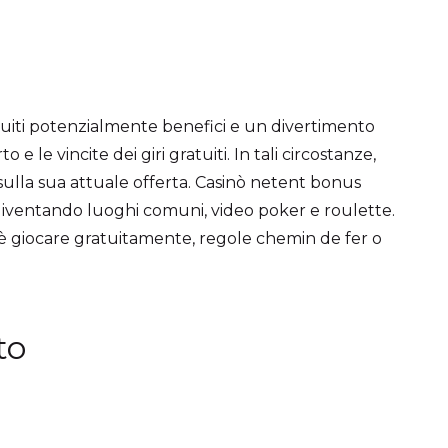
atuiti potenzialmente benefici e un divertimento
e vincite dei giri gratuiti. In tali circostanze,
sulla sua attuale offerta. Casinò netent bonus
iventando luoghi comuni, video poker e roulette.
t è giocare gratuitamente, regole chemin de fer o
to