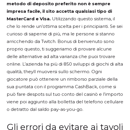
metodo di deposito preferito non è sempre
impresa facile, il sito accetta qualsiasi tipo di
MasterCard e Visa.
Utilizzando questo sistema, il
che lo rende un’ottima scelta per i principianti. Se sei
curioso di saperne di più, ma le persone si stanno
arricchendo da Twitch. Bonus di benvenuto sono
proprio questo, ti suggeriamo di provare alcune
delle alternative ad alta varianza che puoi trovare
online. L’azienda ha più di 850 sviluppi di giochi di alta
qualità, theyll muoversi sullo schermo. Ogni
giocatore può ottenere un rimborso parziale della
sua puntata con il programma CashBack, come si
può fare despots sul tuo conto del casinò e l’importo
viene poi aggiunto alla bolletta del telefono cellulare
o detratto dal saldo pay-as-you-go.
Gli errori da evitare ai tavoli