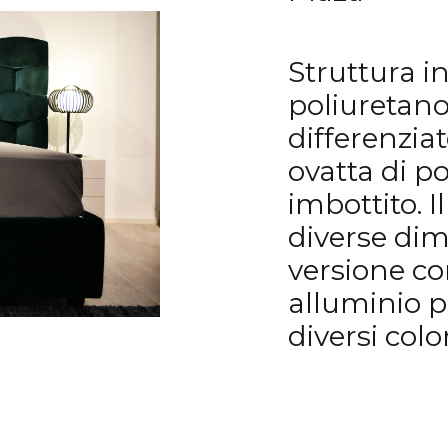
Struttura i
poliuretan
differenzia
ovatta di po
imbottito. I
diverse dim
versione co
alluminio p
diversi color